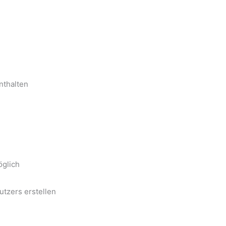
enthalten
öglich
utzers erstellen